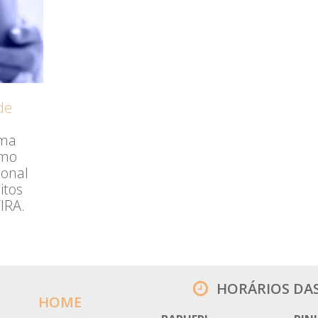
de
rma
omo
ional
itos
IRA.
HORÁRIOS DA
HOME