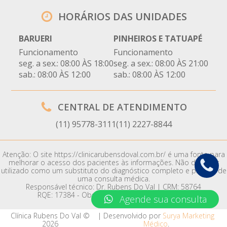
HORÁRIOS DAS UNIDADES
BARUERI
PINHEIROS E TATUAPÉ
Funcionamento
Funcionamento
seg. a sex.: 08:00 ÀS 18:00
seg. a sex.: 08:00 ÀS 21:00
sab.: 08:00 ÀS 12:00
sab.: 08:00 ÀS 12:00
CENTRAL DE ATENDIMENTO
(11) 95778-3111
(11) 2227-8844
Atenção: O site https://clinicarubensdoval.com.br/ é uma fonte para
melhorar o acesso dos pacientes às informações. Não deve ser
utilizado como um substituto do diagnóstico completo e preciso de
uma consulta médica.
Responsável técnico: Dr. Rubens Do Val | CRM: 58764
RQE: 17384 - Obstetrícia | 17385 - Ginecologia
Agende sua consulta
Clínica Rubens Do Val ©
| Desenvolvido por
Surya Marketing
2026
Médico
.