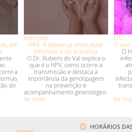
Infecções
DST
s, ele
HPV: A diferença entre estar
O que 
e
infectado e ter a doença
O H
sente
O Dr. Rubens do Val explica o
infe
as
que é o HPV, como ocorre a
at
corre a
transmissão e destaca a
p
 formas
importância da genotipagem
infec
ção do
na prevenção e
tran
acompanhamento ginecológico.
ler mais
ler ma
HORÁRIOS DA