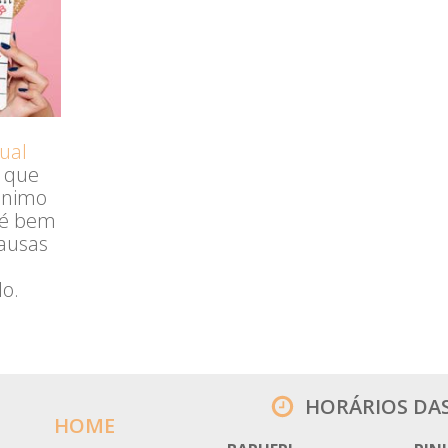
ual
 que
ônimo
 é bem
causas
lo.
HORÁRIOS DA
HOME