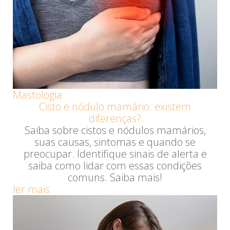
Mastologia
Cisto e nódulo mamário: existem
diferenças?
Saiba sobre cistos e nódulos mamários,
suas causas, sintomas e quando se
preocupar. Identifique sinais de alerta e
saiba como lidar com essas condições
comuns. Saiba mais!
ler mais