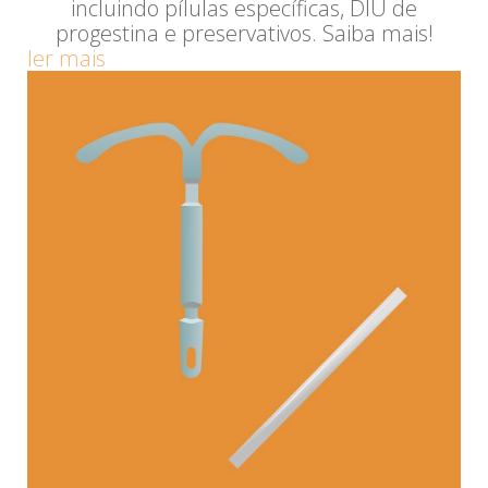
incluindo pílulas específicas, DIU de
progestina e preservativos. Saiba mais!
ler mais