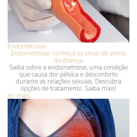
Endometriose
Endometriose: conheça os sinais de alerta
da doença
Saiba sobre a endometriose, uma condição
que causa dor pélvica e desconforto
durante as relações sexuais. Descubra
opções de tratamento. Saiba mais!
ler mais