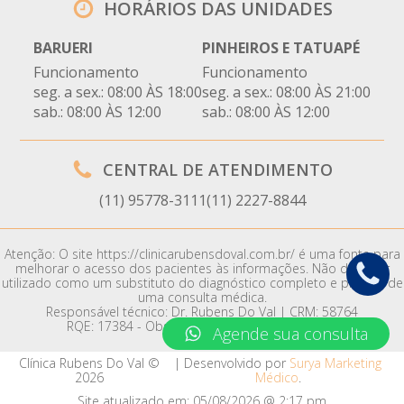
HORÁRIOS DAS UNIDADES
BARUERI
PINHEIROS E TATUAPÉ
Funcionamento
Funcionamento
seg. a sex.: 08:00 ÀS 18:00
seg. a sex.: 08:00 ÀS 21:00
sab.: 08:00 ÀS 12:00
sab.: 08:00 ÀS 12:00
CENTRAL DE ATENDIMENTO
(11) 95778-3111
(11) 2227-8844
Atenção: O site https://clinicarubensdoval.com.br/ é uma fonte para
melhorar o acesso dos pacientes às informações. Não deve ser
utilizado como um substituto do diagnóstico completo e preciso de
uma consulta médica.
Responsável técnico: Dr. Rubens Do Val | CRM: 58764
RQE: 17384 - Obstetrícia | 17385 - Ginecologia
Agende sua consulta
Clínica Rubens Do Val ©
| Desenvolvido por
Surya Marketing
2026
Médico
.
Site atualizado em:
05/08/2026 @ 2:17 pm