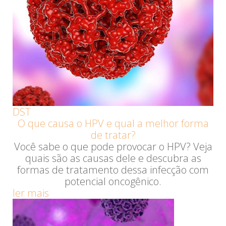
DST
O que causa o HPV e qual a melhor forma
de tratar?
Você sabe o que pode provocar o HPV? Veja
quais são as causas dele e descubra as
formas de tratamento dessa infecção com
potencial oncogênico.
ler mais