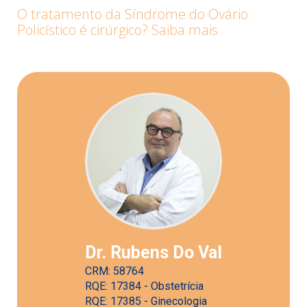
O tratamento da Síndrome do Ovário
Policístico é cirúrgico? Saiba mais
Dr. Rubens Do Val
CRM: 58764
RQE: 17384 - Obstetrícia
RQE: 17385 - Ginecologia