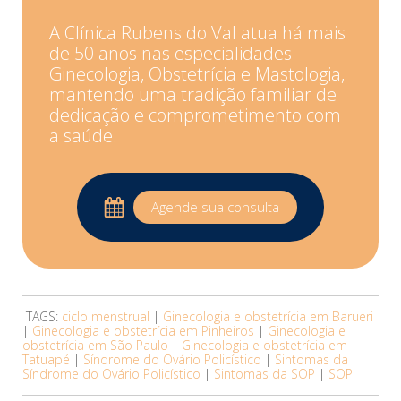
A Clínica Rubens do Val atua há mais
de 50 anos nas especialidades
Ginecologia, Obstetrícia e Mastologia,
mantendo uma tradição familiar de
dedicação e comprometimento com
a saúde.
Agende sua consulta
TAGS:
ciclo menstrual
|
Ginecologia e obstetrícia em Barueri
|
Ginecologia e obstetrícia em Pinheiros
|
Ginecologia e
obstetrícia em São Paulo
|
Ginecologia e obstetrícia em
Tatuapé
|
Síndrome do Ovário Policístico
|
Sintomas da
Síndrome do Ovário Policístico
|
Sintomas da SOP
|
SOP