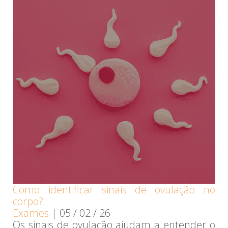
Como identificar sinais de ovulação no
corpo?
Exames
|
05 / 02 / 26
Os sinais de ovulação ajudam a entender o