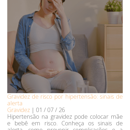
Gravidez de risco por hipertensão: sinais de
alerta
Gravidez
|
01 / 07 / 26
Hipertensão na gravidez pode colocar mãe
e bebê em risco. Conheça os sinais de
alerta, como prevenir complicações e a