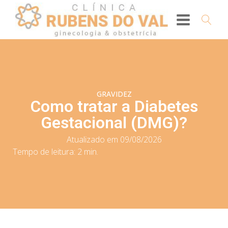
GRAVIDEZ
Como tratar a Diabetes
Gestacional (DMG)?
Atualizado em 09/08/2026
Tempo de leitura:
2
min.