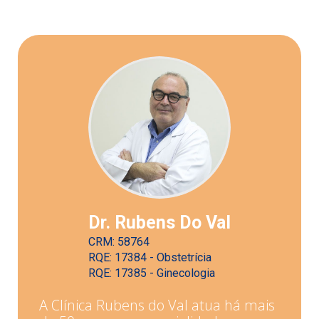
Dr. Rubens Do Val
CRM: 58764
RQE: 17384 - Obstetrícia
RQE: 17385 - Ginecologia
A Clínica Rubens do Val atua há mais