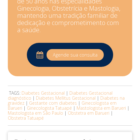
de 50 anos nas especialidades
Ginecologia, Obstetrícia e Mastologia,
mantendo uma tradição familiar de
dedicação e comprometimento com
a saúde.
Agende sua consulta
TAGS:
Diabetes Gestacional
|
Diabetes Gestacional
diagnóstico
|
Diabetes Mellitus Gestacional
|
Diabetes na
gravidez
|
Gestante com diabetes
|
Ginecologista em
Barueri
|
Ginecologista Tatuapé
|
Mastologista em Barueri
|
Mastologista em São Paulo
|
Obstetra em Barueri
|
Obstetra Tatuapé