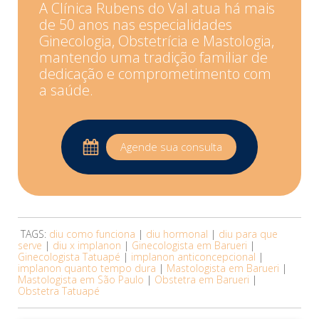
A Clínica Rubens do Val atua há mais
de 50 anos nas especialidades
Ginecologia, Obstetrícia e Mastologia,
mantendo uma tradição familiar de
dedicação e comprometimento com
a saúde.
Agende sua consulta
TAGS:
diu como funciona
|
diu hormonal
|
diu para que
serve
|
diu x implanon
|
Ginecologista em Barueri
|
Ginecologista Tatuapé
|
implanon anticoncepcional
|
implanon quanto tempo dura
|
Mastologista em Barueri
|
Mastologista em São Paulo
|
Obstetra em Barueri
|
Obstetra Tatuapé