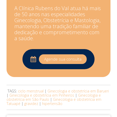
A Clínica Rubens do Val atua há mais
de 50 anos nas especialidades
Ginecologia, Obstetrícia e Mastologia,
mantendo uma tradição familiar de
dedicação e comprometimento com
a saúde.
Agende sua consulta
TAGS:
ciclo menstrual
|
Ginecologia e obstetrícia em Barueri
|
Ginecologia e obstetrícia em Pinheiros
|
Ginecologia e
obstetrícia em São Paulo
|
Ginecologia e obstetrícia em
Tatuapé
|
gravidez
|
hipertensão