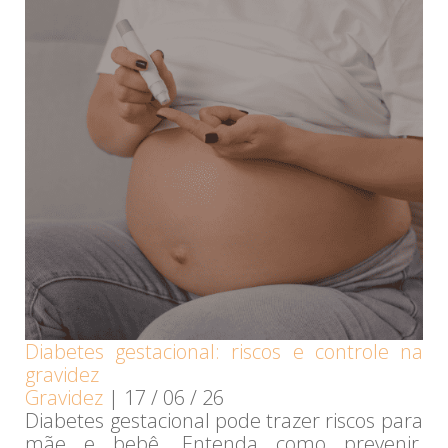
Diabetes gestacional: riscos e controle na
gravidez
Gravidez
|
17 / 06 / 26
Diabetes gestacional pode trazer riscos para
mãe e bebê. Entenda como prevenir,