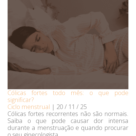
Cólicas fortes todo mês: o que pode
significar?
Ciclo menstrual
|
20 / 11 / 25
Cólicas fortes recorrentes não são normais.
Saiba o que pode causar dor intensa
durante a menstruação e quando procurar
o seu ginecologista.