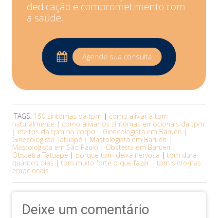
dedicação e comprometimento com
a saúde.
Agende sua consulta
TAGS:
150 sintomas da tpm
|
como aliviar a tpm
naturalmente
|
como aliviar os sintomas emocionais da tpm
|
efeitos da tpm no corpo
|
Ginecologista em Barueri
|
Ginecologista Tatuapé
|
Mastologista em Barueri
|
Mastologista em São Paulo
|
Obstetra em Barueri
|
Obstetra Tatuapé
|
porque tpm deixa nervosa
|
tpm dura
quantos dias
|
tpm muito forte o que fazer
|
tpm sintomas
emocionais
Deixe um comentário