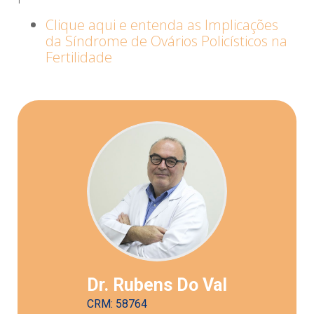
Clique aqui e entenda as Implicações
da Síndrome de Ovários Policísticos na
Fertilidade
Dr. Rubens Do Val
CRM: 58764