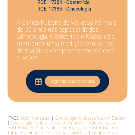
RQE: 17384 - Obstetrícia
RQE: 17385 - Ginecologia
A Clínica Rubens do Val atua há mais
de 50 anos nas especialidades
Ginecologia, Obstetrícia e Mastologia,
mantendo uma tradição familiar de
dedicação e comprometimento com
a saúde.
Agende sua consulta
TAGS:
ciclo menstrual
|
Ginecologia e obstetrícia em Barueri
|
Ginecologia e obstetrícia em Pinheiros
|
Ginecologia e
obstetrícia em São Paulo
|
Ginecologia e obstetrícia em
Tatuapé
|
sindrome do ovario policistico
|
sindrome do