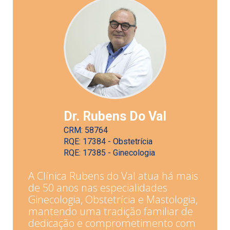
Dr. Rubens Do Val
CRM: 58764
RQE: 17384 - Obstetrícia
RQE: 17385 - Ginecologia
A Clínica Rubens do Val atua há mais
de 50 anos nas especialidades
Ginecologia, Obstetrícia e Mastologia,
mantendo uma tradição familiar de
dedicação e comprometimento com