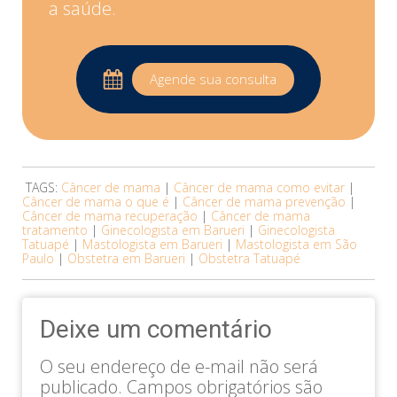
a saúde.
Agende sua consulta
TAGS:
Câncer de mama
|
Câncer de mama como evitar
|
Câncer de mama o que é
|
Câncer de mama prevenção
|
Câncer de mama recuperação
|
Câncer de mama
tratamento
|
Ginecologista em Barueri
|
Ginecologista
Tatuapé
|
Mastologista em Barueri
|
Mastologista em São
Paulo
|
Obstetra em Barueri
|
Obstetra Tatuapé
Deixe um comentário
O seu endereço de e-mail não será
publicado.
Campos obrigatórios são