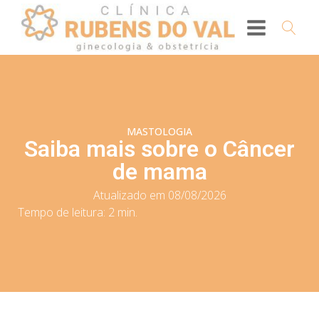
MASTOLOGIA
Saiba mais sobre o Câncer
de mama
Atualizado em 08/08/2026
Tempo de leitura:
2
min.